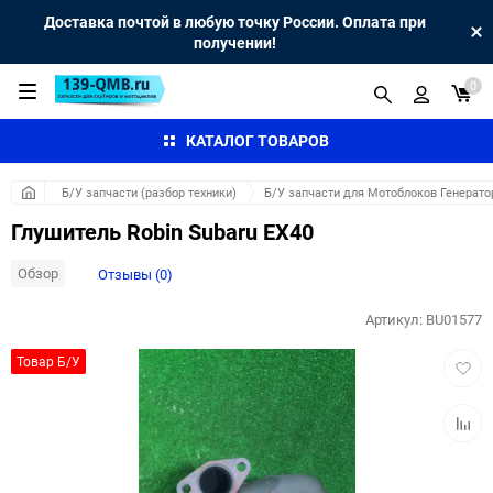
Доставка почтой в любую точку России. Оплата при
получении!
0
КАТАЛОГ ТОВАРОВ
Б/У запчасти (разбор техники)
Б/У запчасти для Мотоблоков Генерато
Глушитель Robin Subaru EX40
Обзор
Отзывы (0)
Артикул:
BU01577
Добав
Товар Б/У
в
избра
Добав
к
сравн