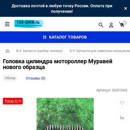
Доставка почтой в любую точку России. Оплата при
получении!
0
КАТАЛОГ ТОВАРОВ
Б/У запчасти (разбор техники)
Б/У Запчасти для советских мотоцикло
Головка цилиндра мотороллер Муравей
нового образца
Обзор
Отзывы (0)
Артикул:
BU01665
Добав
Товар Б/У
в
избра
Добав
к
сравн