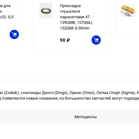
в для
Прокладка
и
глушителя
,02- 0,5
паронитовая 4T
139QMB, 157QMJ,
152QMI d-30mm
90
₽
Zodiak), снегоходы Динго (Dingo), Орион (Orion), Сигма Спорт (Sigma), Ирб
д появляются новые названия, но большинство запчастей могут подходит
Мотоциклы