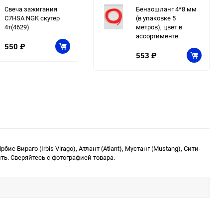
Свеча зажигания
Бензошланг 4*8 мм
C7HSA NGK скутер
(в упаковке 5
4т(4629)
метров), цвет в
ассортименте.
550
₽
553
₽
ис Вираго (Irbis Virago), Атлант (Atlant), Мустанг (Mustang), Сити-
ь. Сверяйтесь с фотографией товара.