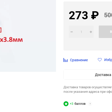
273
₽
50
В
Изб
Сравнение
Доставка
Доставка товаров осуществляе
после указания адреса при оф
+3
баллов
?