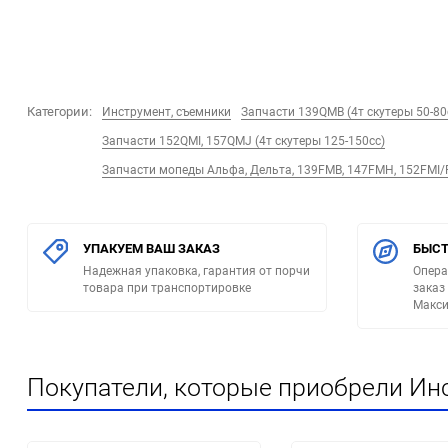
Категории:
Инструмент, съемники
Запчасти 139QMB (4т скутеры 50-80
Запчасти 152QMI, 157QMJ (4т скутеры 125-150сс)
Запчасти мопеды Альфа, Дельта, 139FMB, 147FMH, 152FMI
УПАКУЕМ ВАШ ЗАКАЗ
БЫСТ
Надежная упаковка, гарантия от порчи
Опера
товара при транспортировке
заказ
Макси
Покупатели, которые приобрели Инс