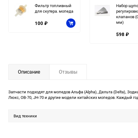
Фильтр топливный
Набор щупо
для скутера. мопеда
регулировк
клапанов (0
мм)
100
₽
598
₽
Описание
Отзывы
Запчасти подходят для мопедов Альфа (Alpha), Дельта (Delta), Зодиак (
Люкс, ОВ-70, JH-70 и другие модели китайских мопедов. Каждый го
Вид техники