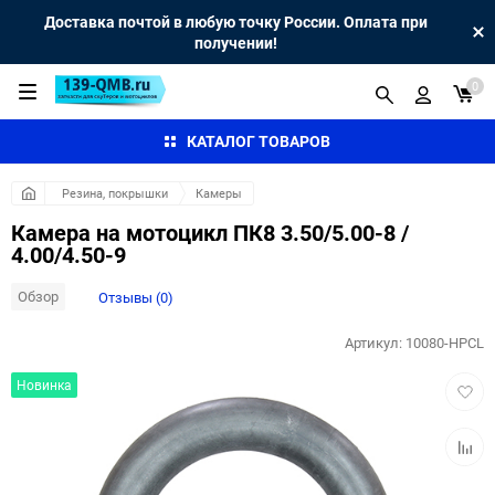
Доставка почтой в любую точку России. Оплата при
получении!
0
КАТАЛОГ ТОВАРОВ
Резина, покрышки
Камеры
Камера на мотоцикл ПК8 3.50/5.00-8 /
4.00/4.50-9
Обзор
Отзывы (0)
Артикул:
10080-HPCL
Добав
Новинка
в
избра
Добав
к
сравн