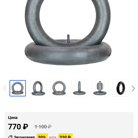
Цена
770
₽
1 100
₽
Экономия
30%
или
330
₽