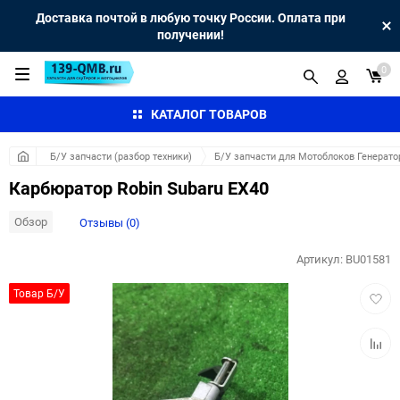
Доставка почтой в любую точку России. Оплата при
получении!
0
КАТАЛОГ ТОВАРОВ
Б/У запчасти (разбор техники)
Б/У запчасти для Мотоблоков Генерато
Карбюратор Robin Subaru EX40
Обзор
Отзывы (0)
Артикул:
BU01581
Добав
Товар Б/У
в
избра
Добав
к
сравн