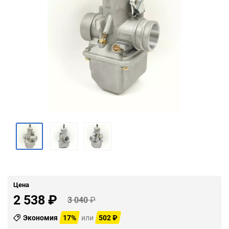
Цена
2 538
₽
3 040
₽
Экономия
17%
или
502
₽