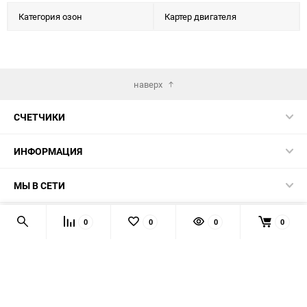
Категория озон
Картер двигателя
наверх
СЧЕТЧИКИ
ИНФОРМАЦИЯ
МЫ В СЕТИ
КОНТАКТЫ
0
0
0
0
© 2026 139-QMB.RU - запчасти для китайских скутеров.
Мы получаем и обрабатываем персональные данные
посетителей нашего сайта в соответствии с
официальной
политикой
. Если вы не даёте согласия на обработку своих