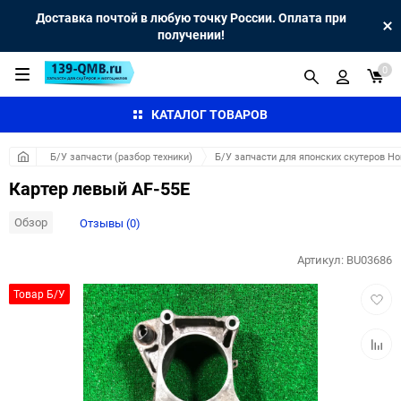
Доставка почтой в любую точку России. Оплата при
получении!
0
КАТАЛОГ ТОВАРОВ
Б/У запчасти (разбор техники)
Б/У запчасти для японских скутеров H
Картер левый AF-55E
Обзор
Отзывы (0)
Артикул:
BU03686
Добав
Товар Б/У
в
избра
Добав
к
сравн