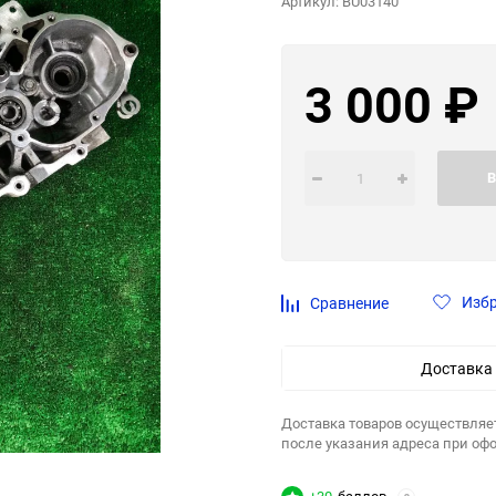
Артикул:
BU03140
3 000
₽
В
Изб
Сравнение
Доставка
Доставка товаров осуществляе
после указания адреса при оф