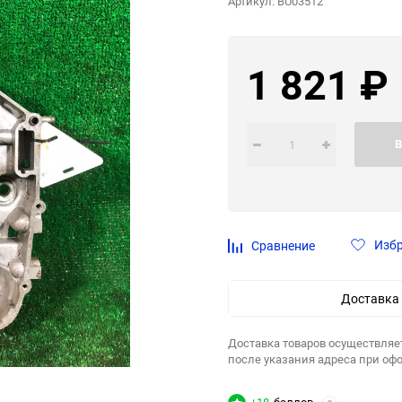
Артикул:
BU03512
1 821
₽
В
Изб
Сравнение
Доставка
Доставка товаров осуществляе
после указания адреса при оф