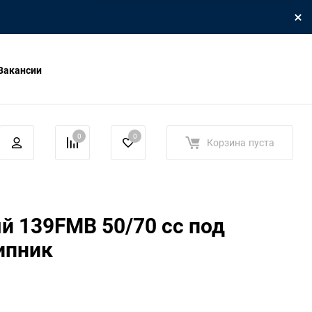
Вакансии
0
0
Корзина
пуста
й 139FMB 50/70 cc под
ипник