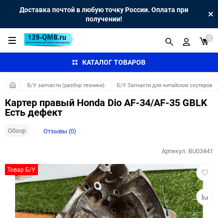
Доставка почтой в любую точку России. Оплата при
получении!
0
КАТАЛОГ ТОВАРОВ
Б/У запчасти (разбор техники)
Б/У Запчасти для китайских скутеров
Картер правый Honda Dio AF-34/AF-35 GBLK
Есть дефект
Обзор
Отзывы (0)
Артикул:
BU03441
Добав
Товар Б/У
в
избра
Добав
к
сравн