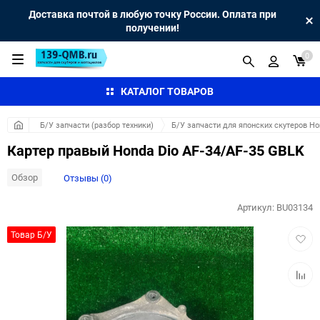
Доставка почтой в любую точку России. Оплата при
получении!
0
КАТАЛОГ ТОВАРОВ
Б/У запчасти (разбор техники)
Б/У запчасти для японских скутеров H
Картер правый Honda Dio AF-34/AF-35 GBLK
Обзор
Отзывы (0)
Артикул:
BU03134
Добав
Товар Б/У
в
избра
Добав
к
сравн