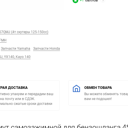
+1
баллов
?
57QMJ (4т скутеры 125-150сс)
/FMH
Запчасти Yamaha
Запчасти Honda
J, YX140, Kayo 140
РАЯ ДОСТАВКА
ОБМЕН ТОВАРА
тивно упакуем и передадим ваш
Вы можете обменять товар
 на почту или в СДЭК.
вам не подошел!
мально сжатые сроки доставки
мут самозажимной для бензошланга 4*