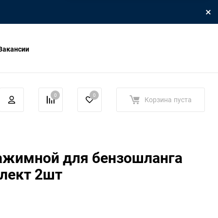
Вакансии
0
0
Корзина
пуста
ажимной для бензошланга
лект 2шт