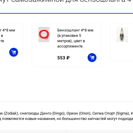
г 4*8 мм
Бензошланг 4*8 мм
 в
(в упаковке 5
те
метров), цвет в
ассортименте.
553
₽
Zodiak), снегоходы Динго (Dingo), Орион (Orion), Сигма Спорт (Sigma), Ирб
д появляются новые названия, но большинство запчастей могут подходит