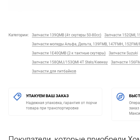
Категории:
Запчасти 139QMB (4т скутеры 50-80сс)
Запчасти 152QMI, 1
Запчасти мопеды Альфа, Дельта, 139FMB, 147FMH, 152FMI
Запчасти 1E40QMB (2-х тактные скутеры)
Запчасти Suzuki
Запчасти 158QMJ/153QMI 4Т Stels/Keeway
Запчасти 156FM
Запчасти для питбайков
УПАКУЕМ ВАШ ЗАКАЗ
БЫСТ
Надежная упаковка, гарантия от порчи
Опера
товара при транспортировке
заказ
Макси
Покупатели, которые приобрели Хо