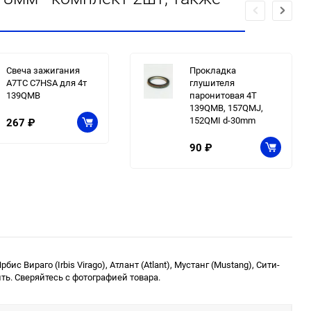
Свеча зажигания
Прокладка
А7ТС C7HSA для 4т
глушителя
139QMB
паронитовая 4T
139QMB, 157QMJ,
152QMI d-30mm
267
₽
90
₽
ис Вираго (Irbis Virago), Атлант (Atlant), Мустанг (Mustang), Сити-
ь. Сверяйтесь с фотографией товара.