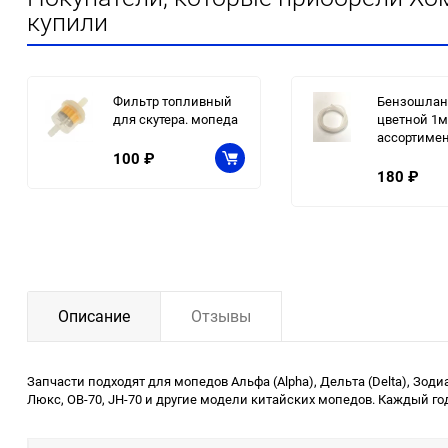
купили
Фильтр топливный
Бензошлан
для скутера. мопеда
цветной 1м
ассортимен
100
₽
180
₽
Описание
Отзывы
Запчасти подходят для мопедов Альфа (Alpha), Дельта (Delta), Зодиак (
Люкс, ОВ-70, JH-70 и другие модели китайских мопедов. Каждый го