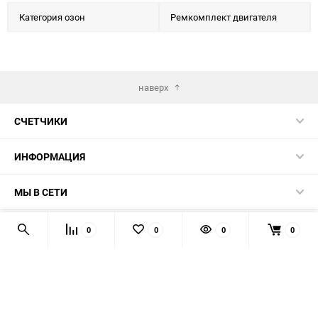
Категория озон
Ремкомплект двигателя
наверх
СЧЕТЧИКИ
ИНФОРМАЦИЯ
МЫ В СЕТИ
КОНТАКТЫ
0
0
0
0
© 2026 139-QMB.RU - запчасти для китайских скутеров.
Мы получаем и обрабатываем персональные данные
посетителей нашего сайта в соответствии с
официальной
политикой
. Если вы не даёте согласия на обработку своих