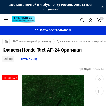
Доставка почтой в любую точку России. Оплата при
получении!
0
КАТАЛОГ ТОВАРОВ
Б/У запчасти (разбор техники)
Б/У запчасти для японских скутеров H
Клаксон Honda Tact AF-24 Оригинал
Обзор
Отзывы (0)
Артикул:
BU03743
Добав
Товар Б/У
в
избра
Добав
к
сравн