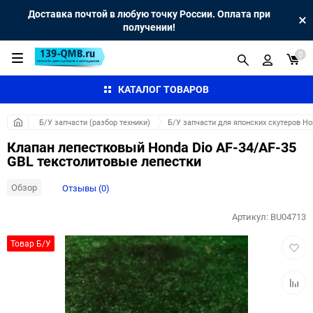
Доставка почтой в любую точку России. Оплата при
получении!
0
КАТАЛОГ ТОВАРОВ
Б/У запчасти (разбор техники)
Б/У запчасти для японских скутеров H
Клапан лепестковый Honda Dio AF-34/AF-35
GBL текстолитовые лепестки
Обзор
Отзывы (0)
Артикул:
BU04713
Добав
Товар Б/У
в
избра
Добав
к
сравн