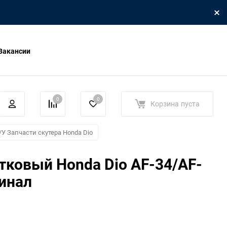
Вакансии
0
0
Корзина
пуста
/У Запчасти скутера Honda Dio
тковый Honda Dio AF-34/AF-
инал