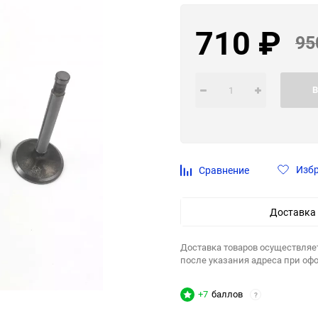
710
₽
95
В
Изб
Сравнение
Доставка
Доставка товаров осуществляе
после указания адреса при оф
+7
баллов
?