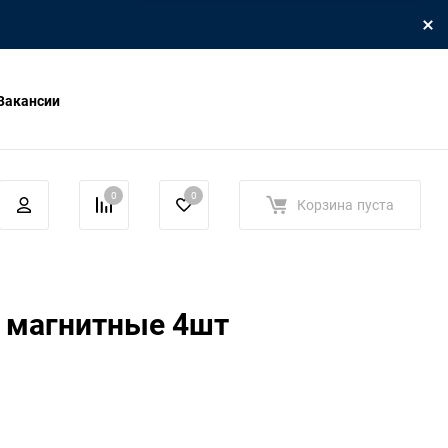
Вакансии
0
0
Корзина
пуста
л магнитные 4шт