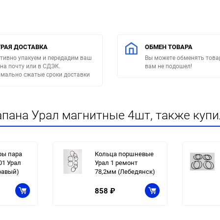
РАЯ ДОСТАВКА
ОБМЕН ТОВАРА
тивно упакуем и передадим ваш
Вы можете обменять товар
 на почту или в СДЭК.
вам не подошел!
мально сжатые сроки доставки
апана Урал магнитные 4шт, также куп
ры пара
Кольца поршневые
01 Урал
Урал 1 ремонт
равый)
78,2мм (Лебедянск)
858
₽