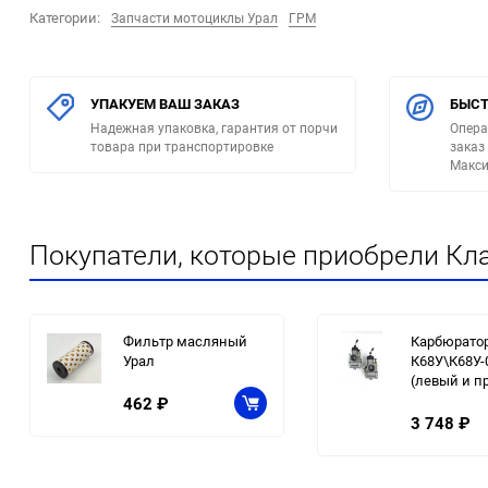
Категории:
Запчасти мотоциклы Урал
ГРМ
УПАКУЕМ ВАШ ЗАКАЗ
БЫСТ
Надежная упаковка, гарантия от порчи
Опера
товара при транспортировке
заказ
Макси
Покупатели, которые приобрели Кл
Фильтр масляный
Карбюрато
Урал
К68У\К68У-
(левый и п
462
₽
3 748
₽