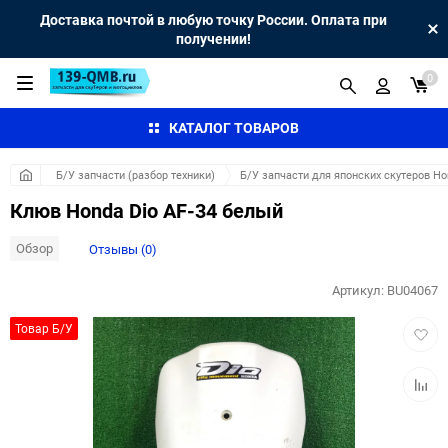
Доставка почтой в любую точку России. Оплата при
получении!
0
КАТАЛОГ ТОВАРОВ
Б/У запчасти (разбор техники)
Б/У запчасти для японских скутеров H
Клюв Honda Dio AF-34 белый
Обзор
Отзывы (0)
Артикул:
BU04067
Добав
Товар Б/У
в
избра
Добав
к
сравн