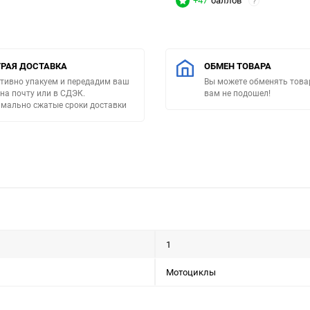
+47
баллов
?
РАЯ ДОСТАВКА
ОБМЕН ТОВАРА
тивно упакуем и передадим ваш
Вы можете обменять товар
 на почту или в СДЭК.
вам не подошел!
мально сжатые сроки доставки
1
Мотоциклы