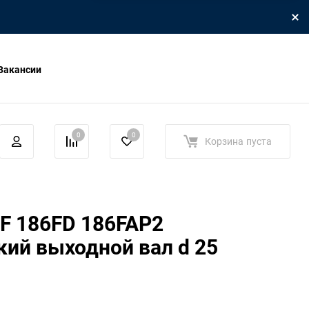
Вакансии
0
0
Корзина
пуста
F 186FD 186FAP2
ий выходной вал d 25