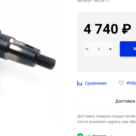
Артикул:
MR28771
4 740
₽
В
Изб
Сравнение
Доставка
Доставка товаров осуществляе
после указания адреса при оф