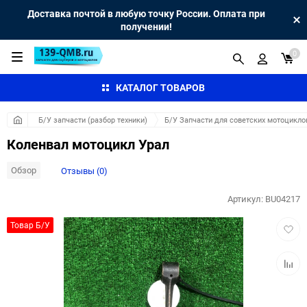
Доставка почтой в любую точку России. Оплата при
получении!
0
КАТАЛОГ ТОВАРОВ
Б/У запчасти (разбор техники)
Б/У Запчасти для советских мотоцикло
Коленвал мотоцикл Урал
Обзор
Отзывы (0)
Артикул:
BU04217
Добав
Товар Б/У
в
избра
Добав
к
сравн