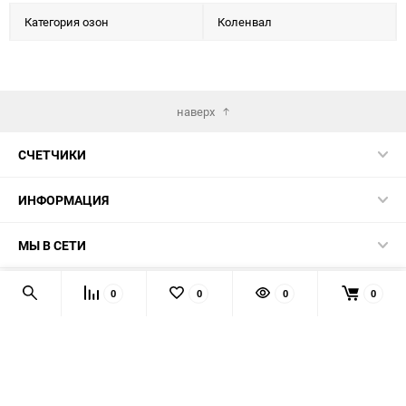
Категория озон
Коленвал
наверх
СЧЕТЧИКИ
ИНФОРМАЦИЯ
МЫ В СЕТИ
КОНТАКТЫ
0
0
0
0
© 2026 139-QMB.RU - запчасти для китайских скутеров.
Мы получаем и обрабатываем персональные данные
посетителей нашего сайта в соответствии с
официальной
политикой
. Если вы не даёте согласия на обработку своих