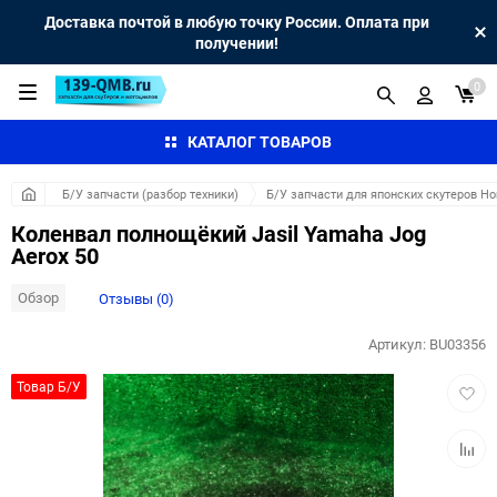
Доставка почтой в любую точку России. Оплата при
получении!
0
КАТАЛОГ ТОВАРОВ
Б/У запчасти (разбор техники)
Б/У запчасти для японских скутеров H
Коленвал полнощёкий Jasil Yamaha Jog
Aerox 50
Обзор
Отзывы (0)
Артикул:
BU03356
Добав
Товар Б/У
в
избра
Добав
к
сравн