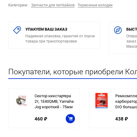
Категории:
Запчасти для питбайков
Тормозные колодки
УПАКУЕМ ВАШ ЗАКАЗ
БЫСТ
Надежная упаковка, гарантия от порчи
Опера
товара при транспортировке
заказ
Макси
Покупатели, которые приобрели Ко
Сектор кикстартера
Ремкомпле
2т, 1E40QMB, Yamaha
карбюратор
Jog короткий - 75мм
DIO больш
460
₽
438
₽