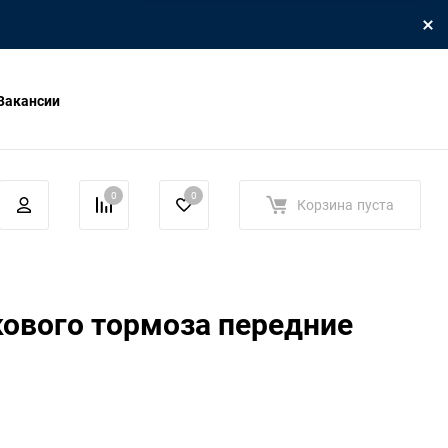
Вакансии
0
0
Корзина
пуста
ового тормоза передние