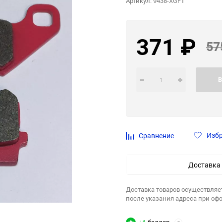
Артикул:
9438-XGFT
371
₽
57
В
Изб
Сравнение
Доставка
Доставка товаров осуществляе
после указания адреса при оф