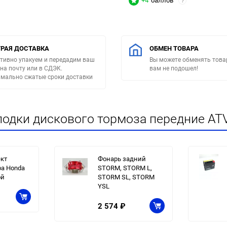
+4
баллов
?
РАЯ ДОСТАВКА
ОБМЕН ТОВАРА
тивно упакуем и передадим ваш
Вы можете обменять товар
 на почту или в СДЭК.
вам не подошел!
мально сжатые сроки доставки
лодки дискового тормоза передние ATV
кт
Фонарь задний
а Honda
STORM, STORM L,
ой
STORM SL, STORM
YSL
2 574
₽