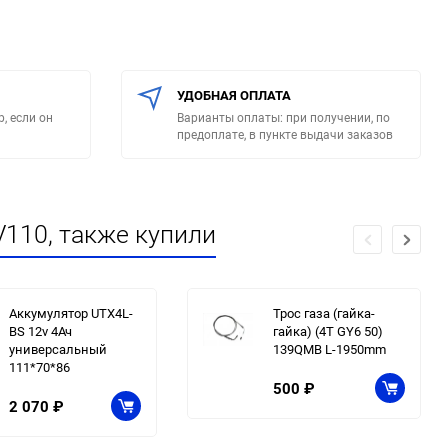
УДОБНАЯ ОПЛАТА
, если он
Варианты оплаты: при получении, по
предоплате, в пункте выдачи заказов
110, также купили
Аккумулятор UTX4L-
Трос газа (гайка-
BS 12v 4Ач
гайка) (4T GY6 50)
универсальный
139QMB L-1950mm
111*70*86
500
₽
2 070
₽