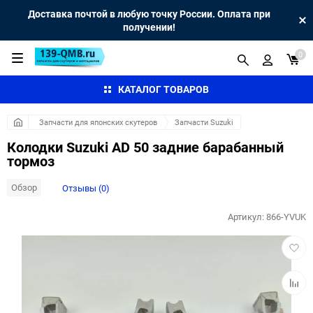
Доставка почтой в любую точку России. Оплата при
получении!
0
КАТАЛОГ ТОВАРОВ
Запчасти для японских скутеров
Запчасти Suzuki
Колодки Suzuki AD 50 задние барабанный
тормоз
Обзор
Отзывы (0)
Артикул:
866-YVUK
Добав
в
избра
Добав
к
сравн