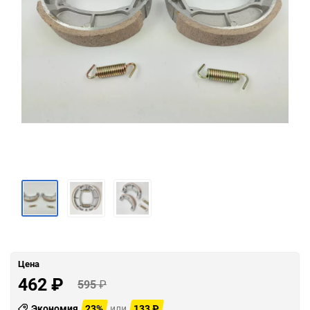
Цена
462
₽
595
₽
Экономия
23%
или
133
₽