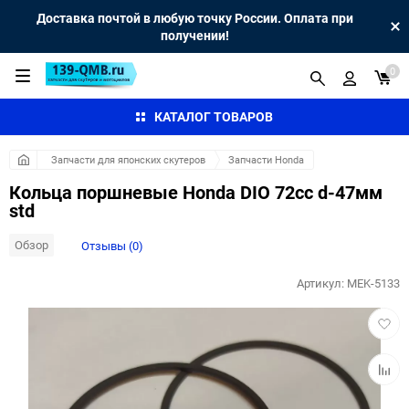
Доставка почтой в любую точку России. Оплата при
получении!
0
КАТАЛОГ ТОВАРОВ
Запчасти для японских скутеров
Запчасти Honda
Кольца поршневые Honda DIO 72cc d-47мм
std
Обзор
Отзывы (0)
Артикул:
MEK-5133
Добав
в
избра
Добав
к
сравн