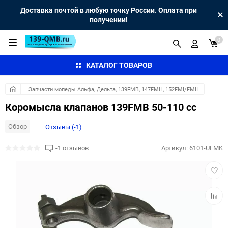
Доставка почтой в любую точку России. Оплата при
получении!
0
КАТАЛОГ ТОВАРОВ
Запчасти мопеды Альфа, Дельта, 139FMB, 147FMH, 152FMI/FMH
Коромысла клапанов 139FMB 50-110 сс
Обзор
Отзывы (-1)
-1 отзывов
Артикул:
6101-ULMK
Добав
в
избра
Добав
к
сравн