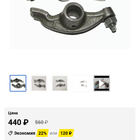
Цена
440
₽
560
₽
Экономия
22%
или
120
₽