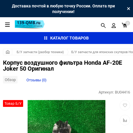
Доставка почтой в любую точку России. Оплата при
получении!
0
КАТАЛОГ ТОВАРОВ
Б/У запчасти (разбор техники)
Б/У запчасти для японских скутеров H
Корпус воздушного фильтра Honda AF-20E
Joker 50 Оригинал
Обзор
Отзывы (0)
Артикул:
BU04416
Добав
Товар Б/У
в
избра
Добав
к
сравн