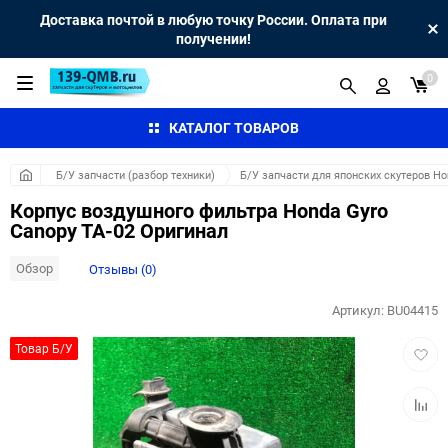
Доставка почтой в любую точку России. Оплата при
получении!
0
КАТАЛОГ ТОВАРОВ
Б/У запчасти (разбор техники)
Б/У запчасти для японских скутеров H
Корпус воздушного фильтра Honda Gyro
Canopy TA-02 Оригинал
Обзор
Отзывы (0)
Артикул:
BU04415
Добав
Товар Б/У
в
избра
Добав
к
сравн