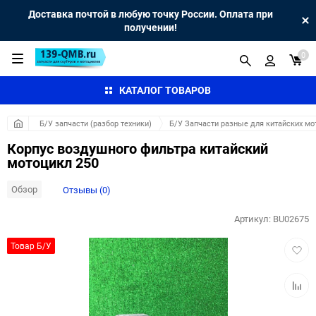
Доставка почтой в любую точку России. Оплата при
получении!
0
КАТАЛОГ ТОВАРОВ
Б/У запчасти (разбор техники)
Б/У Запчасти разные для китайских мо
Корпус воздушного фильтра китайский
мотоцикл 250
Обзор
Отзывы (0)
Артикул:
BU02675
Добав
Товар Б/У
в
избра
Добав
к
сравн