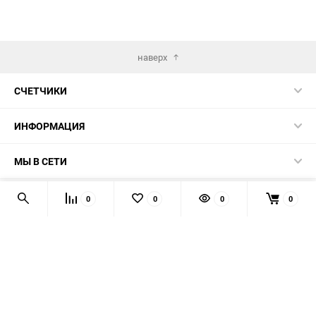
наверх
СЧЕТЧИКИ
ИНФОРМАЦИЯ
МЫ В СЕТИ
КОНТАКТЫ
0
0
0
0
© 2026 139-QMB.RU - запчасти для китайских скутеров.
Мы получаем и обрабатываем персональные данные
посетителей нашего сайта в соответствии с
официальной
политикой
. Если вы не даёте согласия на обработку своих
персональных данных, вам необходимо покинуть наш сайт.