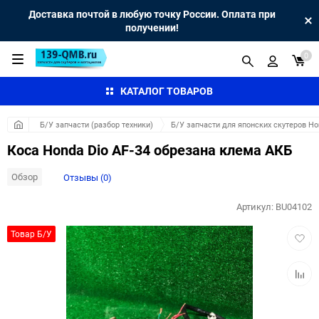
Доставка почтой в любую точку России. Оплата при
получении!
0
КАТАЛОГ ТОВАРОВ
Б/У запчасти (разбор техники)
Б/У запчасти для японских скутеров H
Коса Honda Dio AF-34 обрезана клема АКБ
Обзор
Отзывы (0)
Артикул:
BU04102
Добав
Товар Б/У
в
избра
Добав
к
сравн