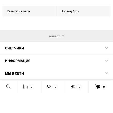
Категория озон
Провод АКБ
наверх
СЧЕТЧИКИ
ИНФОРМАЦИЯ
МЫ В СЕТИ
КОНТАКТЫ
0
0
0
0
© 2026 139-QMB.RU - запчасти для китайских скутеров.
Мы получаем и обрабатываем персональные данные
посетителей нашего сайта в соответствии с
официальной