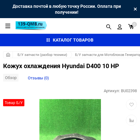
Доставка почтой в любую точку России. Оплата при
получении!
0
КАТАЛОГ ТОВАРОВ
Б/У запчасти (разбор техники)
Б/У запчасти для Мотоблоков Генерато
Кожух охлаждения Hyundai D400 10 HP
Обзор
Отзывы (0)
Артикул:
BU02398
Добав
Товар Б/У
в
избра
Добав
к
сравн