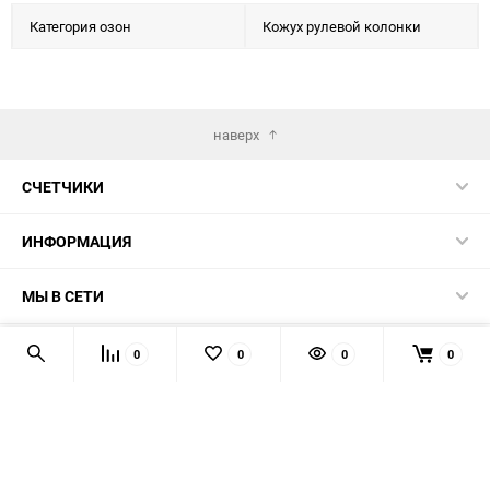
Категория озон
Кожух рулевой колонки
наверх
СЧЕТЧИКИ
ИНФОРМАЦИЯ
МЫ В СЕТИ
КОНТАКТЫ
0
0
0
0
© 2026 139-QMB.RU - запчасти для китайских скутеров.
Мы получаем и обрабатываем персональные данные
посетителей нашего сайта в соответствии с
официальной
политикой
. Если вы не даёте согласия на обработку своих