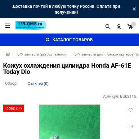
Доставка почтой в любую точку России. Оплата при
получении!
0
КАТАЛОГ ТОВАРОВ
Б/У запчасти (разбор техники)
Б/У запчасти для японских скутеров H
Кожух охлаждения цилиндра Honda AF-61E
Today Dio
Обзор
Отзывы (0)
Артикул:
BU02116
Добав
Товар Б/У
в
избра
Добав
к
сравн