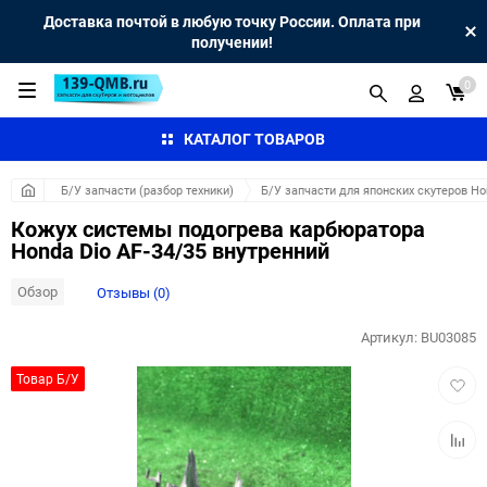
Доставка почтой в любую точку России. Оплата при
получении!
0
КАТАЛОГ ТОВАРОВ
Б/У запчасти (разбор техники)
Б/У запчасти для японских скутеров H
Кожух системы подогрева карбюратора
Honda Dio AF-34/35 внутренний
Обзор
Отзывы (0)
Артикул:
BU03085
Добав
Товар Б/У
в
избра
Добав
к
сравн