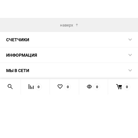
наверх
СЧЕТЧИКИ
ИНФОРМАЦИЯ
МЫ В СЕТИ
КОНТАКТЫ
0
0
0
0
© 2026 139-QMB.RU - запчасти для китайских скутеров.
Мы получаем и обрабатываем персональные данные
посетителей нашего сайта в соответствии с
официальной
политикой
. Если вы не даёте согласия на обработку своих
персональных данных, вам необходимо покинуть наш сайт.