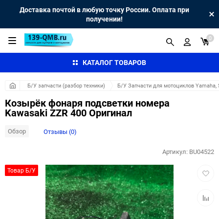
Доставка почтой в любую точку России. Оплата при
получении!
0
КАТАЛОГ ТОВАРОВ
Б/У запчасти (разбор техники)
Б/У Запчасти для мотоциклов Yamaha, S
Козырёк фонаря подсветки номера
Kawasaki ZZR 400 Оригинал
Обзор
Отзывы (0)
Артикул:
BU04522
Добав
Товар Б/У
в
избра
Добав
к
сравн