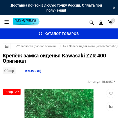
Доставка почтой в любую точку России. Оплата при
получении!
0
КАТАЛОГ ТОВАРОВ
Б/У запчасти (разбор техники)
Б/У Запчасти для мотоциклов Yamaha, S
Крепёж замка сиденья Kawasaki ZZR 400
Оригинал
Обзор
Отзывы (0)
Артикул:
BU04526
Добав
Товар Б/У
в
избра
Добав
к
сравн