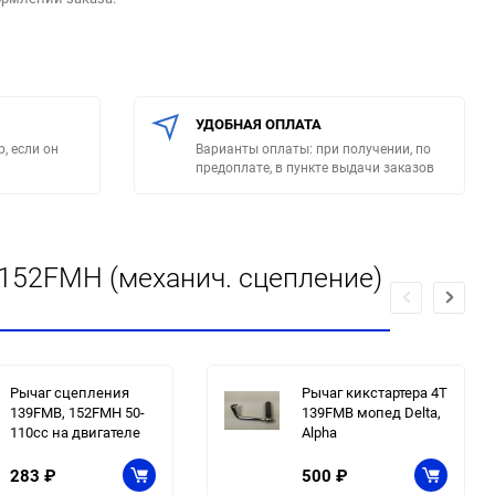
УДОБНАЯ ОПЛАТА
, если он
Варианты оплаты: при получении, по
предоплате, в пункте выдачи заказов
152FMH (механич. сцепление)
Рычаг сцепления
Рычаг кикстартера 4T
139FMB, 152FMH 50-
139FMB мопед Delta,
110сс на двигателе
Alpha
283
₽
500
₽