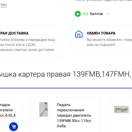
/FMH
+22
баллов
?
РАЯ ДОСТАВКА
ОБМЕН ТОВАРА
тивно упакуем и передадим ваш
Вы можете обменять товар
 на почту или в СДЭК.
вам не подошел!
мально сжатые сроки доставки
ышка картера правая 139FMB,147FMH,
ладок
Педаль
игателя
переключения
cc d-52,4
передач двигатель
139FMB 50сс-110сс
Delta