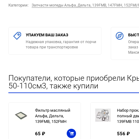
Категории:
Запчасти мопеды Альфа, Дельта, 139FMB, 147FMH, 152FMI
УПАКУЕМ ВАШ ЗАКАЗ
БЫСТ
Надежная упаковка, гарантия от порчи
Опера
товара при транспортировке
заказ
Макси
Покупатели, которые приобрели Кр
50-110см3, также купили
Фильтр масляный
Набор прок
Альфа, Дельта,
полный дв
139FMB, 152FMH
139FMB 110
65
₽
556
₽