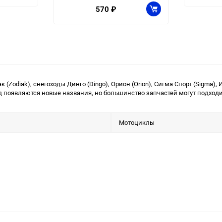
570
₽
Zodiak), снегоходы Динго (Dingo), Орион (Orion), Сигма Спорт (Sigma), Ирб
д появляются новые названия, но большинство запчастей могут подходит
Мотоциклы