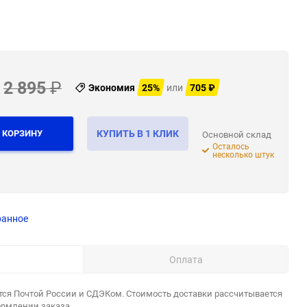
2 895
₽
Экономия
25%
или
705
₽
 КОРЗИНУ
КУПИТЬ В 1 КЛИК
Основной склад
Осталось
несколько штук
ранное
Оплата
тся Почтой России и СДЭКом. Стоимость доставки рассчитывается
ормлении заказа.