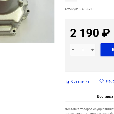
Артикул:
6561-KZEL
2 190
₽
В
Изб
Сравнение
Доставка
Доставка товаров осуществляе
после указания адреса при оф