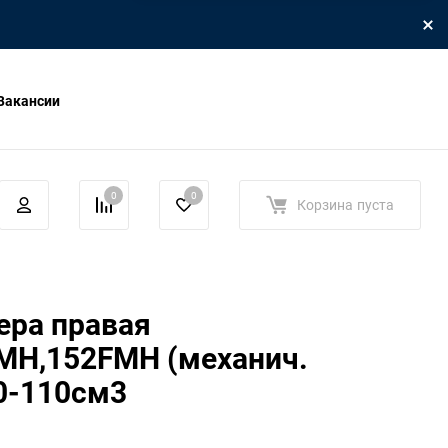
Вакансии
0
0
Корзина
пуста
ера правая
MH,152FMH (механич.
0-110см3