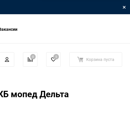
Вакансии
0
0
Корзина
пуста
КБ мопед Дельта