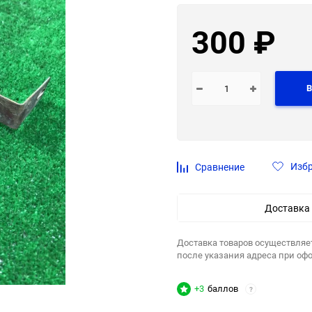
300
₽
В
Изб
Сравнение
Доставка
Доставка товаров осуществляе
после указания адреса при оф
+3
баллов
?