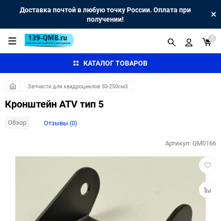
Доставка почтой в любую точку России. Оплата при
получении!
0
КАТАЛОГ ТОВАРОВ
Запчасти для квадроциклов 50-250см3
Кронштейн ATV тип 5
Обзор
Отзывы (0)
Артикул:
QM0166
Добав
в
избра
Добав
к
сравн