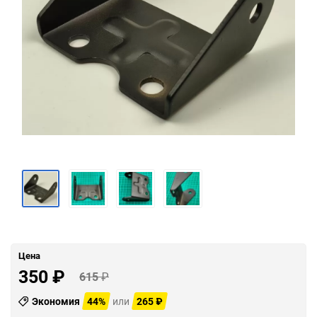
Цена
350
₽
615
₽
Экономия
44%
или
265
₽