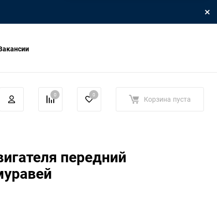
Вакансии
0
0
Корзина
пуста
вигателя передний
муравей