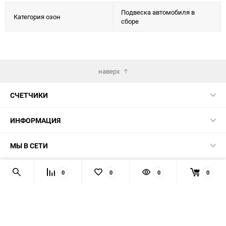
Подвеска автомобиля в
Категория озон
сборе
наверх
СЧЕТЧИКИ
ИНФОРМАЦИЯ
МЫ В СЕТИ
КОНТАКТЫ
0
0
0
0
© 2026 139-QMB.RU - запчасти для китайских скутеров.
Мы получаем и обрабатываем персональные данные
посетителей нашего сайта в соответствии с
официальной