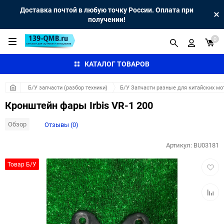
Доставка почтой в любую точку России. Оплата при
получении!
0
КАТАЛОГ ТОВАРОВ
Б/У запчасти (разбор техники)
Б/У Запчасти разные для китайских мо
Кронштейн фары Irbis VR-1 200
Обзор
Отзывы (0)
Артикул:
BU03181
Добав
Товар Б/У
в
избра
Добав
к
сравн