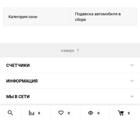
Подвеска автомобиля в
Категория озон
сборе
наверх
СЧЕТЧИКИ
ИНФОРМАЦИЯ
МЫ В СЕТИ
КОНТАКТЫ
0
0
0
0
© 2026 139-QMB.RU - запчасти для китайских скутеров.
Мы получаем и обрабатываем персональные данные