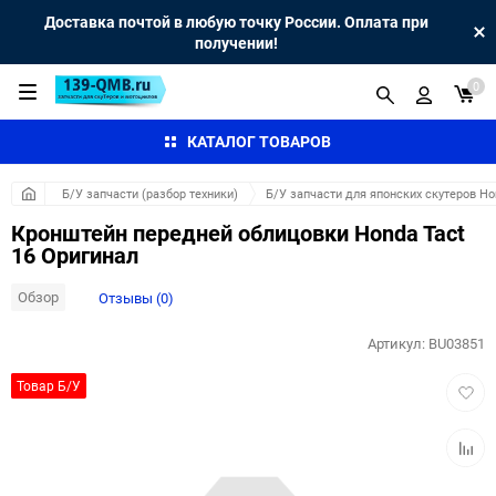
Доставка почтой в любую точку России. Оплата при
получении!
0
КАТАЛОГ ТОВАРОВ
Б/У запчасти (разбор техники)
Б/У запчасти для японских скутеров H
Кронштейн передней облицовки Honda Tact
16 Оригинал
Обзор
Отзывы (0)
Артикул:
BU03851
Добав
Товар Б/У
в
избра
Добав
к
сравн