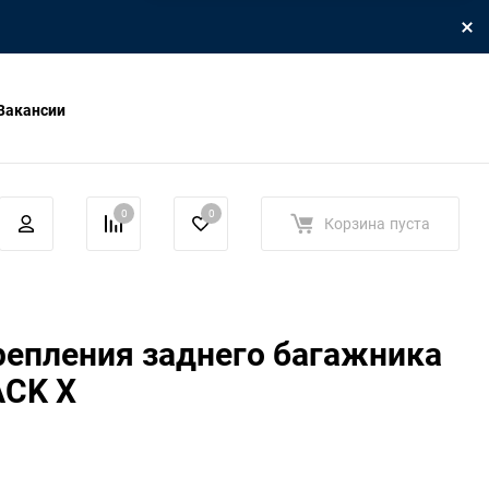
Вакансии
0
0
Корзина
пуста
репления заднего багажника
ACK X