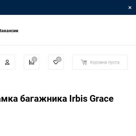
Вакансии
0
0
Корзина
пуста
мка багажника Irbis Grace