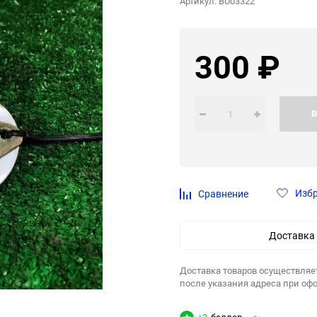
Артикул:
BU03322
300
₽
В
Изб
Сравнение
Доставка
Доставка товаров осуществляе
после указания адреса при оф