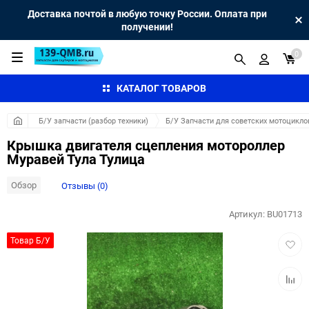
Доставка почтой в любую точку России. Оплата при
получении!
0
КАТАЛОГ ТОВАРОВ
Б/У запчасти (разбор техники)
Б/У Запчасти для советских мотоцикло
Крышка двигателя сцепления мотороллер
Муравей Тула Тулица
Обзор
Отзывы (0)
Артикул:
BU01713
Добав
Товар Б/У
в
избра
Добав
к
сравн