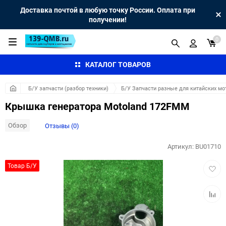
Доставка почтой в любую точку России. Оплата при
получении!
0
КАТАЛОГ ТОВАРОВ
Б/У запчасти (разбор техники)
Б/У Запчасти разные для китайских мо
Крышка генератора Motoland 172FMM
Обзор
Отзывы (0)
Артикул:
BU01710
Добав
Товар Б/У
в
избра
Добав
к
сравн