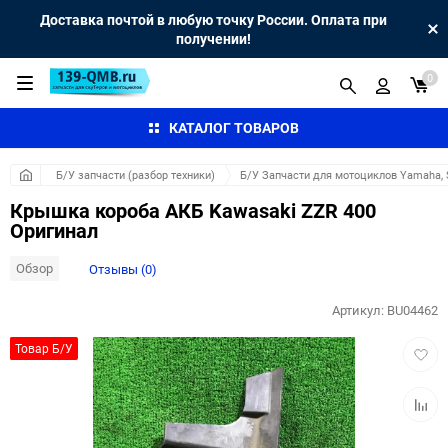
Доставка почтой в любую точку России. Оплата при
получении!
0
КАТАЛОГ ТОВАРОВ
Б/У запчасти (разбор техники)
Б/У Запчасти для мотоциклов Yamaha, S
Крышка короба АКБ Kawasaki ZZR 400
Оригинал
Обзор
Отзывы (0)
Артикул:
BU04462
Добав
Товар Б/У
в
избра
Добав
к
сравн