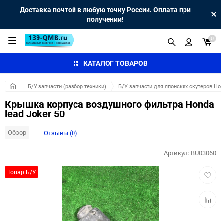
Доставка почтой в любую точку России. Оплата при
получении!
0
КАТАЛОГ ТОВАРОВ
Б/У запчасти (разбор техники)
Б/У запчасти для японских скутеров H
Крышка корпуса воздушного фильтра Honda
lead Joker 50
Обзор
Отзывы (0)
Артикул:
BU03060
Добав
Товар Б/У
в
избра
Добав
к
сравн