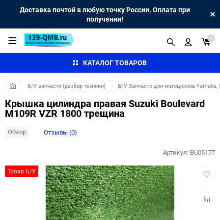
Доставка почтой в любую точку России. Оплата при
получении!
0
КАТАЛОГ ТОВАРОВ
Б/У запчасти (разбор техники)
Б/У Запчасти для мотоциклов Yamaha, S
Крышка цилиндра правая Suzuki Boulevard
M109R VZR 1800 трещина
Обзор
Отзывы (0)
Артикул:
BU05177
Добав
Товар Б/У
в
избра
Добав
к
сравн