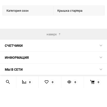
Категория озон
Крышка стартера
наверх
СЧЕТЧИКИ
ИНФОРМАЦИЯ
МЫ В СЕТИ
КОНТАКТЫ
0
0
0
0
© 2026 139-QMB.RU - запчасти для китайских скутеров.
Мы получаем и обрабатываем персональные данные
посетителей нашего сайта в соответствии с
официальной