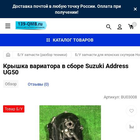
Доставка почтой в любую точку России. Оплата при
получении!
0
КАТАЛОГ ТОВАРОВ
Б/У запчасти (разбор техники)
Б/У запчасти для японских скутеров H
Крышка вариатора в сборе Suzuki Address
UG50
Обзор
Отзывы (0)
Артикул:
BU03008
Добав
Товар Б/У
в
избра
Добав
к
сравн